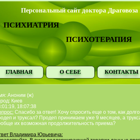
Персональный сайт доктора Драговоза
ПСИХИАТРИЯ
ПСИХОТЕРАПИЯ
ГЛАВНАЯ
О СЕБЕ
КОНТАКТЫ
мя: Аноним (ж)
род: Киев
:01:19, 18:07:38
опрос:
Спасибо за ответ! Хочу спросить еще о том, как дол
родеп и труксал? Продеп принимаем уже 9 месяцев, а трукс
ообще их возможная продолжительность приема?
твет Владимира Юрьевича: