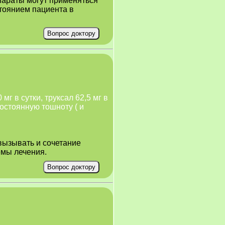
параты могут применяться
стоянием пациента в
мг в сутки, труксал 62,5 мг в
постоянную тошноту ( и
вызывать и сочетание
емы лечения.