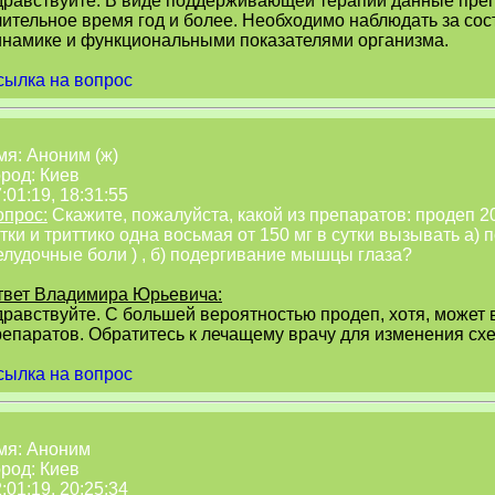
дравствуйте. В виде поддерживающей терапии данные пре
лительное время год и более. Необходимо наблюдать за со
инамике и функциональными показателями организма.
сылка на вопрос
мя: Аноним (ж)
род: Киев
:01:19, 18:31:55
опрос:
Скажите, пожалуйста, какой из препаратов: продеп 20 
тки и триттико одна восьмая от 150 мг в сутки вызывать а) 
елудочные боли ) , б) подергивание мышцы глаза?
твет Владимира Юрьевича:
дравствуйте. С большей вероятностью продеп, хотя, может 
репаратов. Обратитесь к лечащему врачу для изменения сх
сылка на вопрос
мя: Аноним
род: Киев
:01:19, 20:25:34