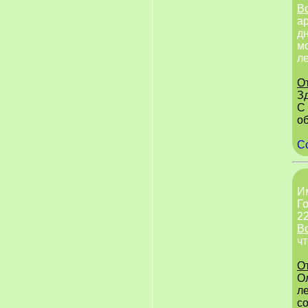
В
ар
дн
мо
л
О
З
С
о
С
И
Го
22
В
чт
О
Ол
л
с