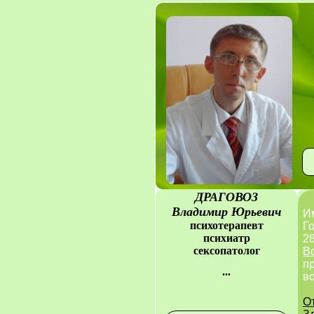
ДРАГОВОЗ
Владимир Юрьевич
И
психотерапевт
Го
психиатр
28
сексопатолог
В
п
...
в
О