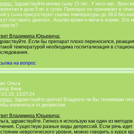
опрос:
Здравствуйте моему сыну 15 лет . У него окр . Врач
илентал в дозе 5 мг. в сутки. Припарат он принимает в теч
ей у сына присутствуют скачки температуры до 38.6 без как
гут поставить диагноз . Анализ крови и мочи в норме. Это
екарств?
твет Владимира Юрьевича:
дравствуйте. Если бы препарат плохо переносился, реакци
 такой температурой необходима госпитализация в стацион
бследования.
сылка на вопрос
мя: Ольга
род: Киев
:01:19, 13:07:24
опрос:
Здравствуйте доктор! Владеете ли Вы техниками гип
обы излечиться от депрессии.
твет Владимира Юрьевича:
ьга, здравствуйте. Гипноз я использую как один из методо
ечения. Существую разные виды депрессий. Если речь идет
остоянии невротического уровня, можно говорить о курсе к