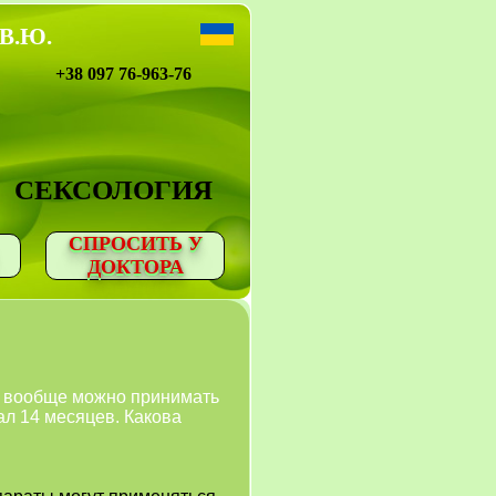
 В.Ю.
+38 097 76-963-76
СЕКСОЛОГИЯ
СПРОСИТЬ У
ДОКТОРА
го вообще можно принимать
ал 14 месяцев. Какова