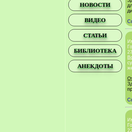
З
НОВОСТИ
д
д
ВИДЕО
С
СТАТЬИ
И
Го
БИБЛИОТЕКА
27
В
су
АНЕКДОТЫ
ж
О
З
п
С
И
Го
22