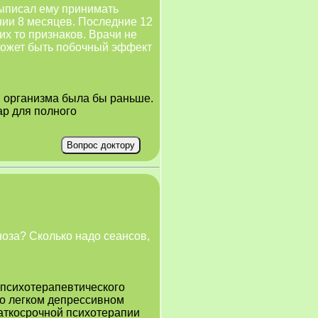
 выписал ему принимать
ении 8 месяцев. Последние 12
их то признаков. Врачи не
 может быть побочный эффект
я организма была бы раньше.
ар для полного
ноза? Сколько надо сеансов,
в психотерапевтического
 о легком депрессивном
раткосрочной психотерапии