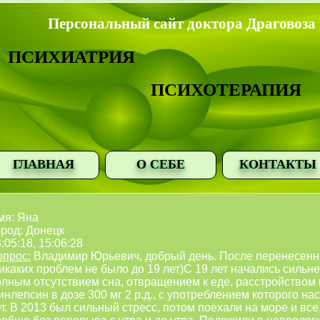
Персональный сайт доктора Драговоза
ПСИХИАТРИЯ
ПСИХОТЕРАПИЯ
ГЛАВНАЯ
О СЕБЕ
КОНТАКТЫ
мя: Яна
ород: Донецк
:05:18, 15:06:28
опрос:
Владимир Юрьевич, добрый день. После перенесенно
икаких проблем не было до 19 лет)С 19 лет начались сильн
лным отсутствием сна, отвращением к еде, расстройством и 
нлепсин в дозе 300 мг 2 р.д., с употреблением которого на
т. В 2013 был сильный стресс, потом поехали на море и вс