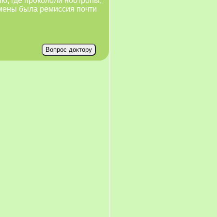
ию, где прокололи ноотропы,
тмены была ремиссия почти