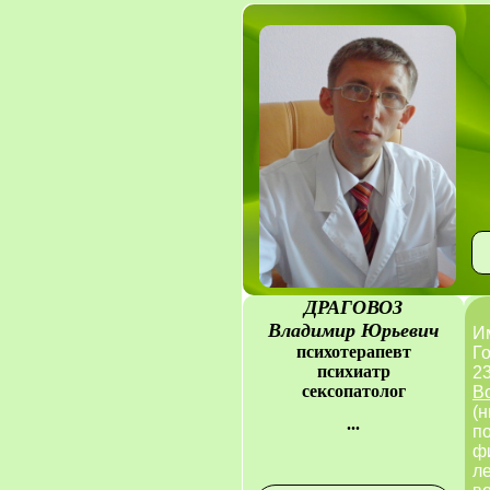
ДРАГОВОЗ
Владимир Юрьевич
И
психотерапевт
Г
психиатр
23
сексопатолог
В
(н
...
по
фи
ле