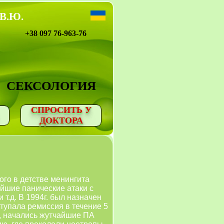
 В.Ю.
+38 097 76-963-76
СЕКСОЛОГИЯ
СПРОСИТЬ У
ДОКТОРА
го в детстве менингита
ейшие панические атаки с
т.д. В 1994г. был назначен
ступала ремиссия в течение 5
е, начались жутчайшие ПА