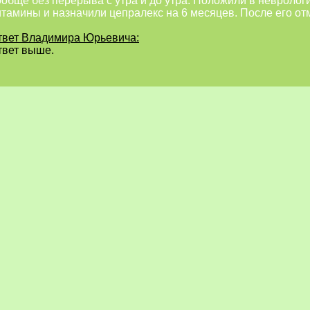
ообще без перерыва с утра и до утра. Положили в невролог
итамины и назначили цепралекс на 6 месяцев. После его о
твет Владимира Юрьевича:
твет выше.