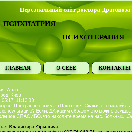
Персональный сайт доктора Драговоза
ПСИХИАТРИЯ
ПСИХОТЕРАПИЯ
ГЛАВНАЯ
О СЕБЕ
КОНТАКТЫ
мя: Алла
род: Киев
:05:17, 11:13:33
опрос:
Прекрасно понимаю Ваш ответ. Скажите, пожалуйста,
а консультацию? Если, ДА-каким образом это можно осущес
ольшое СПАСИБО, что находите время на нас, больных...
твет Владимира Юрьевича: