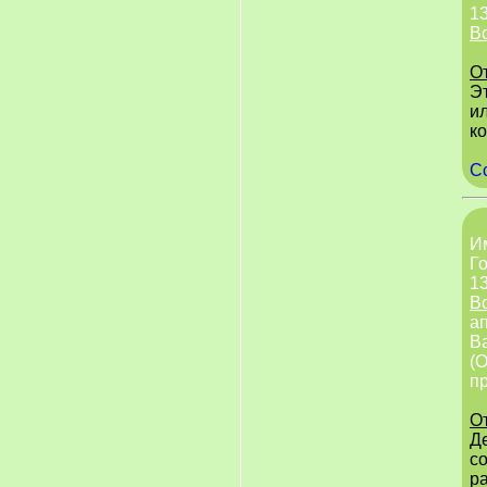
13
В
О
Э
и
к
С
И
Го
13
В
ап
Ва
(
п
О
Д
с
ра