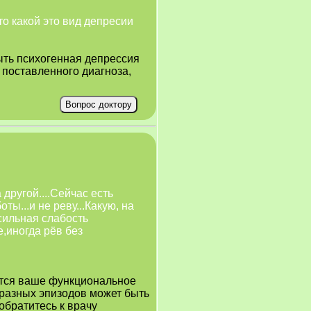
то какой это вид депресии
ыть психогенная депрессия
 поставленного диагноза,
другой....Сейчас есть
ты...и не реву...Какую, на
сильная слабость
,иногда рёв без
ется ваше функциональное
 разных эпизодов может быть
обратитесь к врачу