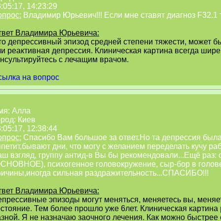
:05:17, 14:23:29
опрос:
Владимир Юрьевич!!! Если мне ставят диагноз F32.1 
твет Владимира Юрьевича:
то депрессивный эпизод средней степени тяжести, может б
ли реактивная депрессия. Клиническая картина всегда шире
онсультируйтесь с лечащим врачом.
сылка на вопрос
мя: Алла
род: Киев
:05:17, 12:38:44
опрос:
Спасибо Вам большое за ответ.Но та депрессия была 
петит,бывают дни, что могу с желанием переделать кучу рабо
ш взгляд, группу антид-в Вы бы рекомендовали...Ещё раз: 
ОСНОВНОЕ), психогенное головокружение, сыр-бор в голове
ричины,иногда сильная раздражительность...СПАСИБО!!!
твет Владимира Юрьевича:
епрессивные эпизоды могут меняться, меняетесь вы, меня
остояние. Тем более прошло уже 6лет. Клиническая картина
зной. Я не назначаю заочного лечения. Как можно быстрее 