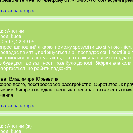
ерезвоните мне по телефону 097-76-963-76, согласуем вре
сылка на вопрос
мя: Аноним
род: Киев
:05:17, 22:39:05
опрос:
шановний лікарю! неможу зрозуміти що зі мною -післ
пропадає память, погіршується зір , пропадає сон і постійне 
аспокійливі не допомагають, стаю плаксива відчуття відчаю
 буде далі! до вагітності таке було допоміг біфрен але кол
овертається що робити пвдкажіть
твет Владимира Юрьевича:
орее всего, посстрессовое расстройство. Обратитесь к вра
ечение, бифрен не единственный препарат, также есть пси
ечения.
сылка на вопрос
мя: Аноним (ж)
род: Киев