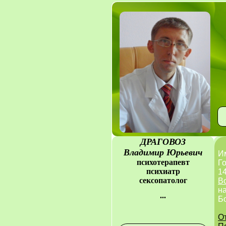
ДРАГОВОЗ
Владимир Юрьевич
И
психотерапевт
Го
психиатр
14
сексопатолог
В
н
...
Б
О