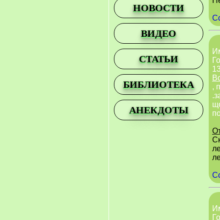
П
НОВОСТИ
С
ВИДЕО
И
СТАТЬИ
Го
13
В
БИБЛИОТЕКА
, 
.з
що
АНЕКДОТЫ
п
О
Ск
л
л
С
И
Го