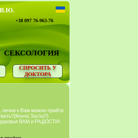
 В.Ю.
+38 097 76-963-76
СЕКСОЛОГИЯ
СПРОСИТЬ У
ДОКТОРА
 лично к Вам можно прийти
твить?(Конча Заспа?)
.Здоровья ВАМ и РАДОСТИ!