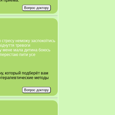
мя приёма.
я стресу неможу заспокоїтись
відчуття тревоги
.у мене мала дитина боюсь
и перестаю пити усе
чу, который подберёт вам
хотерапевтические методы