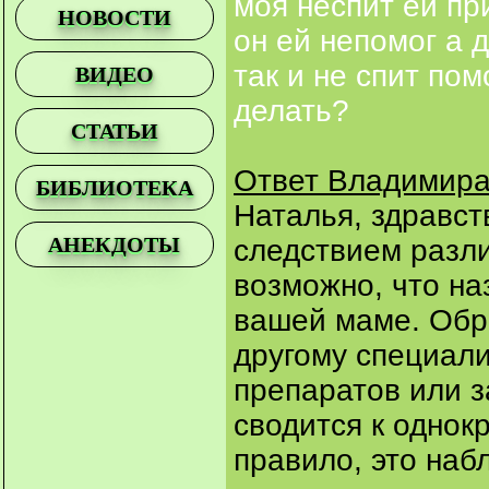
моя неспит ей пр
НОВОСТИ
он ей непомог а 
так и не спит по
ВИДЕО
делать?
СТАТЬИ
Ответ Владимира
БИБЛИОТЕКА
Наталья, здравст
АНЕКДОТЫ
следствием разл
возможно, что н
вашей маме. Обра
другому специали
препаратов или з
сводится к однок
правило, это наб