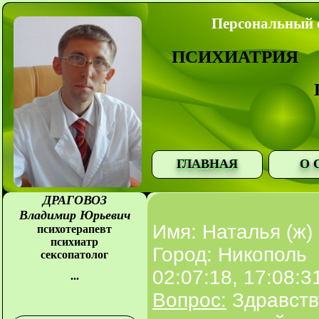
Персональный с
ПСИХИАТРИЯ
ГЛАВНАЯ
О 
ДРАГОВОЗ
Владимир Юрьевич
Имя: Наталья (ж)
психотерапевт
психиатр
Город: Никополь
сексопатолог
02:07:18, 17:08:3
...
Вопрос:
Здравств