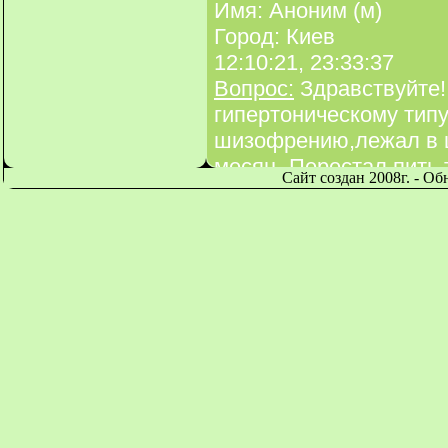
Имя: Аноним (м)
Город: Киев
12:10:21, 23:33:37
Вопрос:
Здравствуйте! 
гипертоническому типу
шизофрению,лежал в ц
месяц. Перестал пить 
Сайт создан 2008г. - О
не сказал чем я болен,
странным по этому таб
ничего не изменилось
того как отошёл от ог
10 лет мои нейроны в 
таблеток. Прочитав в 
я пришёл к выводу что
было ни галлюцинации
отлично общался с бо
терял интереса к жизн