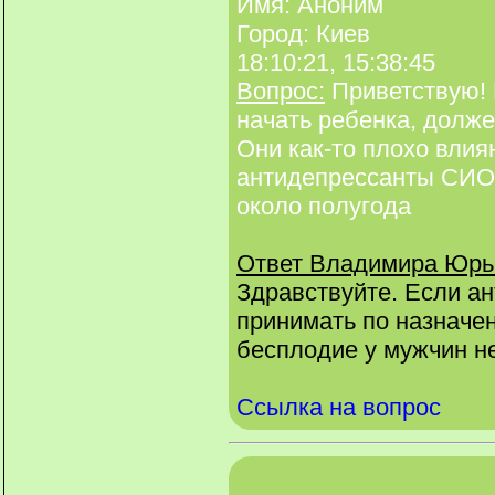
Имя: Аноним
Город: Киев
18:10:21, 15:38:45
Вопрос:
Приветствую! 
начать ребенка, долже
Они как-то плохо вли
антидепрессанты СИО
около полугода
Ответ Владимира Юрь
Здравствуйте. Если а
принимать по назначе
бесплодие у мужчин н
Ссылка на вопрос