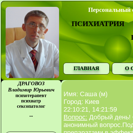
Персональный с
ПСИХИАТРИЯ
ГЛАВНАЯ
О 
ДРАГОВОЗ
Владимир Юрьевич
Имя: Саша (м)
психотерапевт
Город: Киев
психиатр
сексопатолог
22:10:21, 14:21:59
...
Вопрос:
Добрый день! 
анонимный вопрос.Под
препаратами в эффект