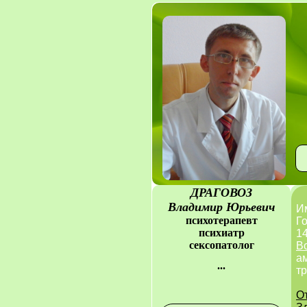
ДРАГОВОЗ
Владимир Юрьевич
И
психотерапевт
Го
психиатр
14
сексопатолог
В
а
...
т
О