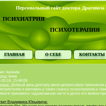
Персональный сайт доктора Драговоза
ПСИХИАТРИЯ
ПСИХОТЕРАПИЯ
ГЛАВНАЯ
О СЕБЕ
КОНТАКТЫ
мя: Аноним
род: Киев
:05:18, 15:48:08
опрос:
Добрый день,доктор!у меня депрессивно-тревожное
митриптилин и кветирон,а также сеансы психотерапии,а так
ревоге принимать гедазепам.как часто и долго его можно п
твет Владимира Юрьевича: