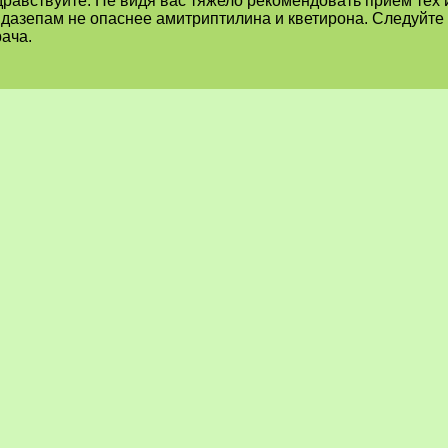
дравствуйте. Не видя вас тяжело рекомендовать приём тех 
идазепам не опаснее амитриптилина и кветирона. Следуйт
ача.