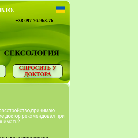
 В.Ю.
+38 097 76-963-76
СЕКСОЛОГИЯ
СПРОСИТЬ У
ДОКТОРА
 расстройство,принимаю
же доктор рекомендовал при
ринимать?