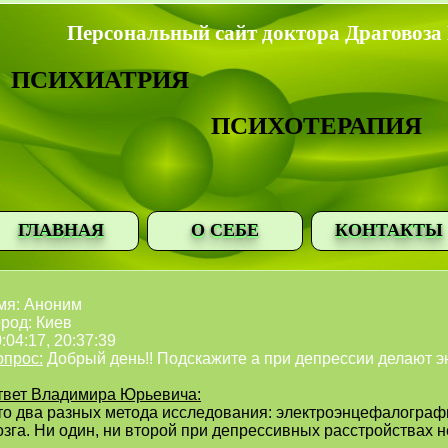
Персональный сайт доктора Драговоза
ПСИХИАТРИЯ
ПСИХОТЕРАПИЯ
ГЛАВНАЯ
О СЕБЕ
КОНТАКТЫ
мя: Аноним
род: Киев
:04:17, 20:37:39
опрос:
Добрый день!! Подскажите а при депрессии делают 
твет Владимира Юрьевича:
то два разных метода исследования: электроэнцефалограф
зга. Ни один, ни второй при депрессивных расстройствах н