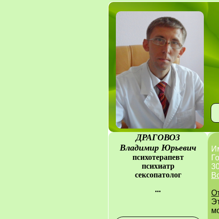
ДРАГОВОЗ
Владимир Юрьевич
И
психотерапевт
Го
психиатр
30
сексопатолог
В
...
О
Э
мо