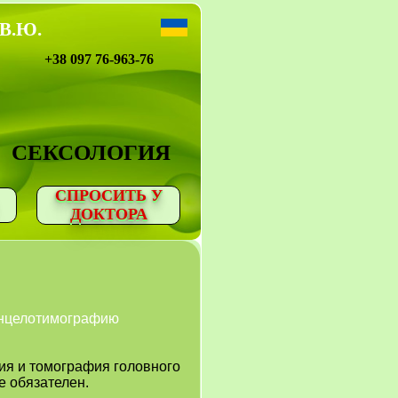
 В.Ю.
+38 097 76-963-76
СЕКСОЛОГИЯ
СПРОСИТЬ У
ДОКТОРА
энцелотимографию
ия и томография головного
е обязателен.