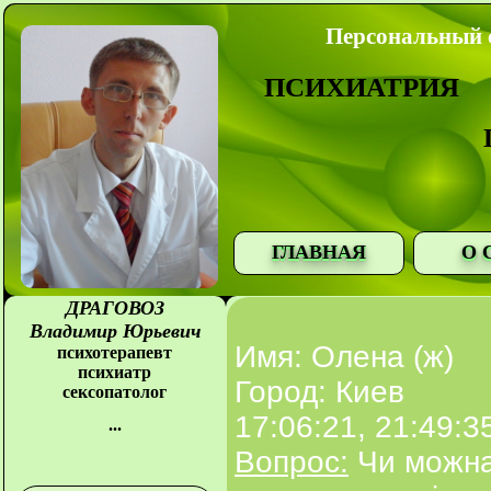
Персональный с
ПСИХИАТРИЯ
ГЛАВНАЯ
О 
ДРАГОВОЗ
Владимир Юрьевич
Имя: Олена (ж)
психотерапевт
психиатр
Город: Киев
сексопатолог
17:06:21, 21:49:3
...
Вопрос:
Чи можна