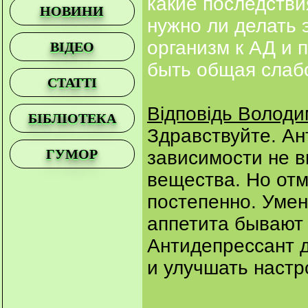
какие последстви
НОВИНИ
нужно ли делать 
организм к АД и 
ВІДЕО
быть общая слабо
СТАТТІ
Відповідь Волод
БІБЛІОТЕКА
Здравствуйте. А
ГУМОР
зависимости не в
вещества. Но от
постепенно. Уме
аппетита бывают 
Антидепрессант 
и улучшать настр