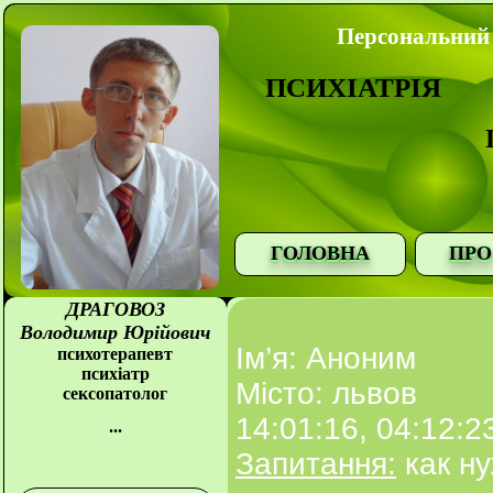
Персональний 
ПСИХІАТРІЯ
ГОЛОВНА
ПРО
ДРАГОВОЗ
Володимир Юрійович
Ім’я: Аноним
психотерапевт
психіатр
Місто: львов
сексопатолог
14:01:16, 04:12:2
...
Запитання:
как н