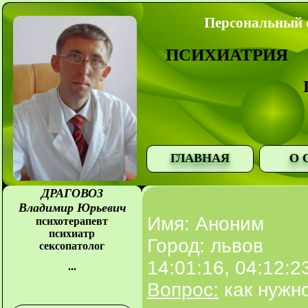
Персональный с
ПСИХИАТРИЯ
ГЛАВНАЯ
О 
ДРАГОВОЗ
Владимир Юрьевич
Имя: Аноним
психотерапевт
психиатр
Город: львов
сексопатолог
14:01:16, 04:12:2
...
Вопрос:
как нужн