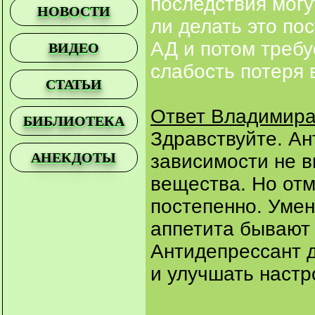
последствия могу
НОВОСТИ
ли делать это по
АД и потом требу
ВИДЕО
слабость потеря 
СТАТЬИ
Ответ Владимира
БИБЛИОТЕКА
Здравствуйте. А
АНЕКДОТЫ
зависимости не в
вещества. Но от
постепенно. Уме
аппетита бывают 
Антидепрессант 
и улучшать настр