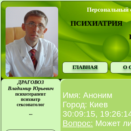
Персональный с
ПСИХИАТРИЯ
ГЛАВНАЯ
О 
ДРАГОВОЗ
Владимир Юрьевич
Имя: Аноним
психотерапевт
психиатр
Город: Киев
сексопатолог
30:09:15, 19:26:1
...
Вопрос:
Может ли