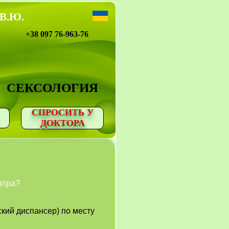
 В.Ю.
+38 097 76-963-76
СЕКСОЛОГИЯ
СПРОСИТЬ У
ДОКТОРА
атра?
кий диспансер) по месту