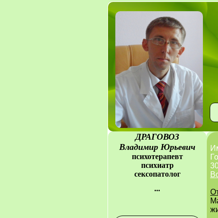
ДРАГОВОЗ
Владимир Юрьевич
И
психотерапевт
Г
психиатр
30
сексопатолог
В
...
О
М
ж