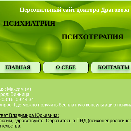
Персональный сайт доктора Драговоза
ПСИХИАТРИЯ
ПСИХОТЕРАПИЯ
ГЛАВНАЯ
О СЕБЕ
КОНТАКТЫ
мя: Максим (м)
ород: Винница
:03:16, 09:44:34
опрос:
Где можно получить бесплатную консультацию психи
твет Владимира Юрьевича:
аксим, здравствуйте. Обратитесь в ПНД (психоневрологичес
ительства.