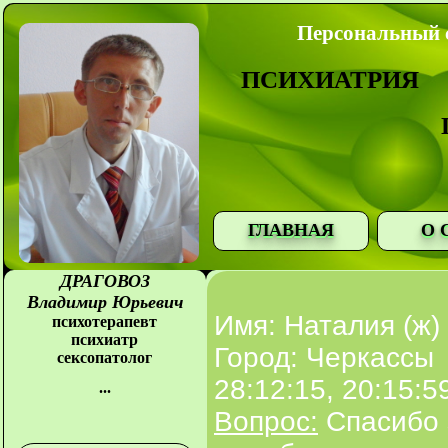
Персональный с
ПСИХИАТРИЯ
ГЛАВНАЯ
О 
ДРАГОВОЗ
Владимир Юрьевич
Имя: Наталия (ж)
психотерапевт
психиатр
Город: Черкассы
сексопатолог
28:12:15, 20:15:5
...
Вопрос:
Спасибо з