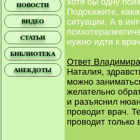
хотя бы одну пси
НОВОСТИ
Подскажите, кака
ситуации. А в ин
ВИДЕО
психотерапевтиче
СТАТЬИ
нужно идти к вра
БИБЛИОТЕКА
Ответ Владимира
АНЕКДОТЫ
Наталия, здравст
можно заниматься
желательно обрат
и разъяснил нюа
проводит врач. Т
проводит только 