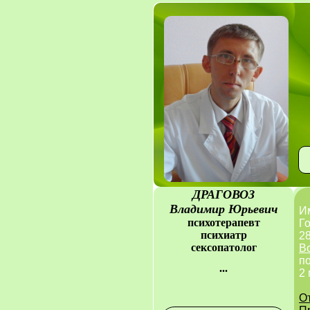
ДРАГОВОЗ
Владимир Юрьевич
Им
психотерапевт
Г
психиатр
28
сексопатолог
В
п
...
2 
О