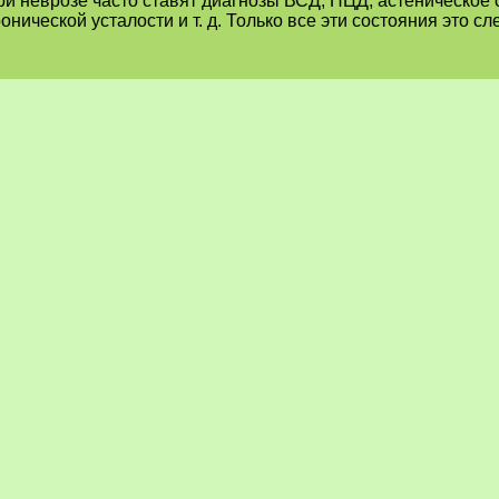
ри неврозе часто ставят диагнозы ВСД, НЦД, астеническое 
онической усталости и т. д. Только все эти состояния это с