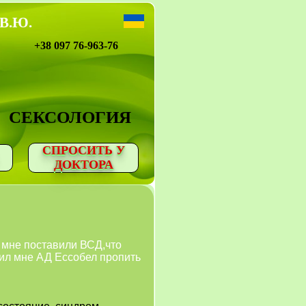
 В.Ю.
+38 097 76-963-76
СЕКСОЛОГИЯ
СПРОСИТЬ У
ДОКТОРА
 мне поставили ВСД,что
чил мне АД Ессобел пропить