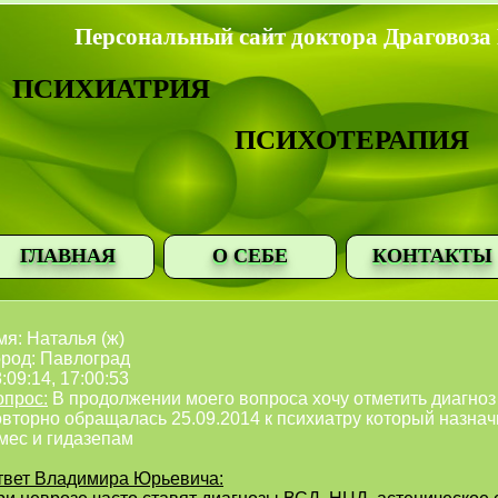
Персональный сайт доктора Драговоза
ПСИХИАТРИЯ
ПСИХОТЕРАПИЯ
ГЛАВНАЯ
О СЕБЕ
КОНТАКТЫ
я: Наталья (ж)
ород: Павлоград
:09:14, 17:00:53
опрос:
В продолжении моего вопроса хочу отметить диагноз
овторно обращалась 25.09.2014 к психиатру который назна
мес и гидазепам
твет Владимира Юрьевича: