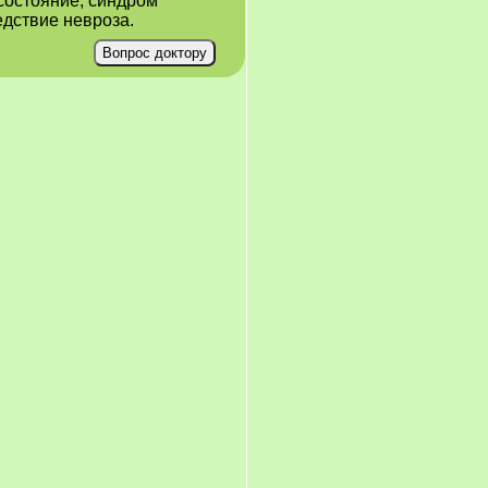
состояние, синдром
ледствие невроза.