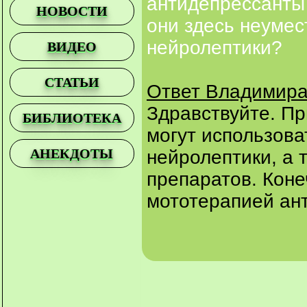
антидепрессанты
НОВОСТИ
они здесь неумес
нейролептики?
ВИДЕО
СТАТЬИ
Ответ Владимира
Здравствуйте. Пр
БИБЛИОТЕКА
могут использова
АНЕКДОТЫ
нейролептики, а 
препаратов. Коне
мототерапией ан