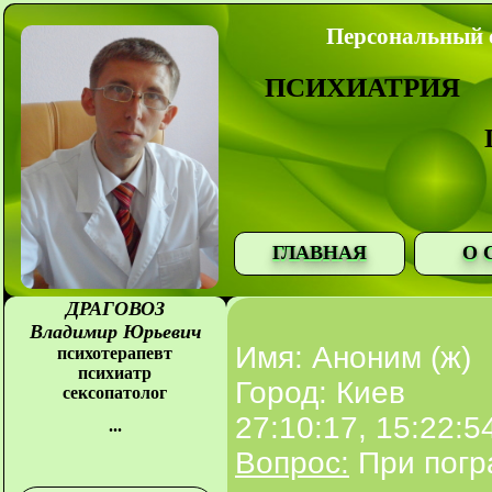
Персональный с
ПСИХИАТРИЯ
ГЛАВНАЯ
О 
ДРАГОВОЗ
Владимир Юрьевич
Имя: Аноним (ж)
психотерапевт
психиатр
Город: Киев
сексопатолог
27:10:17, 15:22:5
...
Вопрос:
При погр