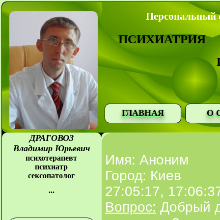
Персональный с
ПСИХИАТРИЯ
ГЛАВНАЯ
О 
ДРАГОВОЗ
Владимир Юрьевич
Имя: Аноним
психотерапевт
психиатр
Город: Киев
сексопатолог
27:05:17, 17:06:3
...
Вопрос:
Добрый д