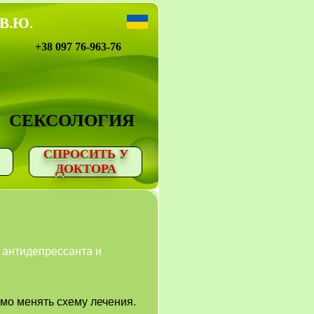
 В.Ю.
+38 097 76-963-76
СЕКСОЛОГИЯ
СПРОСИТЬ У
ДОКТОРА
 антидепрессанта и
мо менять схему лечения.