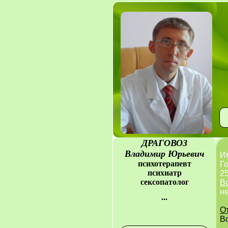
ДРАГОВОЗ
Владимир Юрьевич
И
психотерапевт
Го
психиатр
25
сексопатолог
В
н
...
О
В