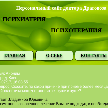
Персональный сайт доктора Драговоза
ПСИХИАТРИЯ
ПСИХОТЕРАПИЯ
ГЛАВНАЯ
О СЕБЕ
КОНТАКТЫ
мя: Аноним
род: Киев
:07:17, 16:08:55
опрос:
Скажите, по какой причине при приеме более месяца
ейролептика может становиться хуже и хуже?
твет Владимира Юрьевича:
озможно, назначенное лечение Вам не подходит, и необходи