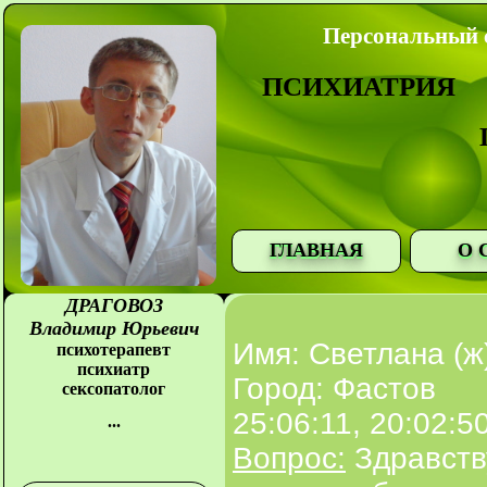
Персональный с
ПСИХИАТРИЯ
ГЛАВНАЯ
О 
ДРАГОВОЗ
Владимир Юрьевич
Имя: Светлана (ж
психотерапевт
психиатр
Город: Фастов
сексопатолог
25:06:11, 20:02:5
...
Вопрос:
Здравств