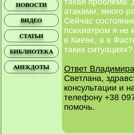
такая проблема:
НОВОСТИ
атаками, много р
Сейчас состояние
ВИДЕО
психиатром я не 
СТАТЬИ
в Киеве, а в Фаст
таких ситуациях?
БИБЛИОТЕКА
АНЕКДОТЫ
Ответ Владимира
Светлана, здравс
консультации и н
телефону +38 097
помочь.