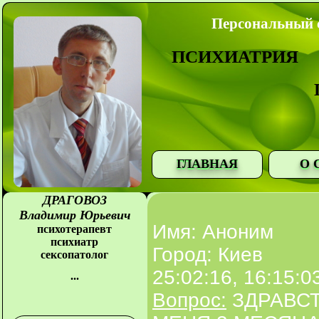
Персональный с
ПСИХИАТРИЯ
ГЛАВНАЯ
О 
ДРАГОВОЗ
Владимир Юрьевич
Имя: Аноним
психотерапевт
психиатр
Город: Киев
сексопатолог
25:02:16, 16:15:0
...
Вопрос:
ЗДРАВСТ