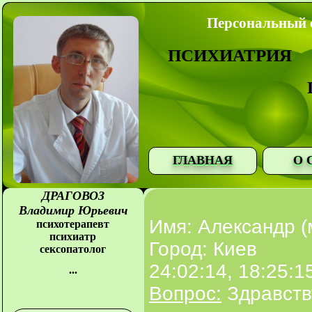
Персональный с
ПСИХИАТРИЯ
ГЛАВНАЯ
О 
ДРАГОВОЗ
Владимир Юрьевич
Имя: Александр (
психотерапевт
психиатр
Город: Киев
сексопатолог
24:02:14, 18:25:1
...
Вопрос:
Здравству