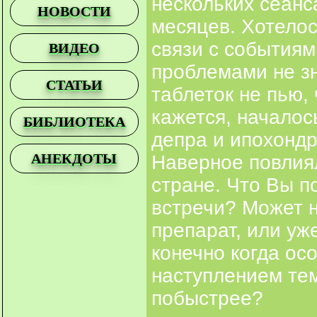
нескольких сеанс
НОВОСТИ
месяцев. Хотелос
связи с событиям
ВИДЕО
проблемами не зн
СТАТЬИ
таблеток не пью,
кажется, началос
БИБЛИОТЕКА
депра и ипохондр
АНЕКДОТЫ
Наверное повлия
стране. Что Вы п
встречи? Может н
препарат, или уж
конечно когда ос
наступлением тем
побыстрее?