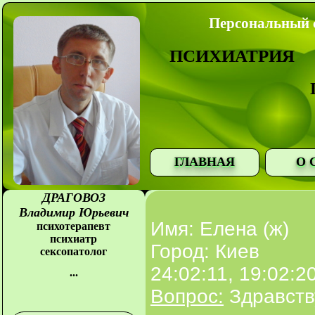
Персональный с
ПСИХИАТРИЯ
ГЛАВНАЯ
О 
ДРАГОВОЗ
Владимир Юрьевич
Имя: Елена (ж)
психотерапевт
психиатр
Город: Киев
сексопатолог
24:02:11, 19:02:2
...
Вопрос:
Здравств