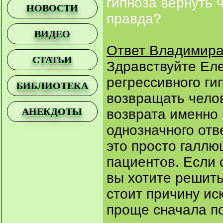
гипноза вернуть 
НОВОСТИ
правда?
ВИДЕО
Ответ Владимира
СТАТЬИ
Здравствуйте Еле
регрессивного ги
БИБЛИОТЕКА
возвращать челов
АНЕКДОТЫ
возврата именно 
однозначного отве
это просто галл
пациентов. Если 
вы хотите решить
стоит причину ис
проще сначала по