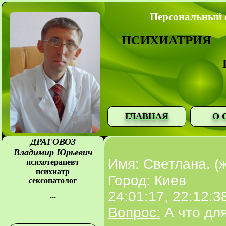
Персональный с
ПСИХИАТРИЯ
ГЛАВНАЯ
О 
ДРАГОВОЗ
Владимир Юрьевич
Имя: Светлана. (
психотерапевт
психиатр
Город: Киев
сексопатолог
24:01:17, 22:12:3
...
Вопрос:
А что дл