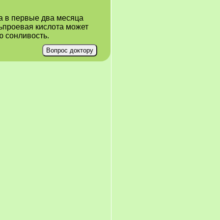
а в первые два месяца
ьпроевая кислота может
ю сонливость.