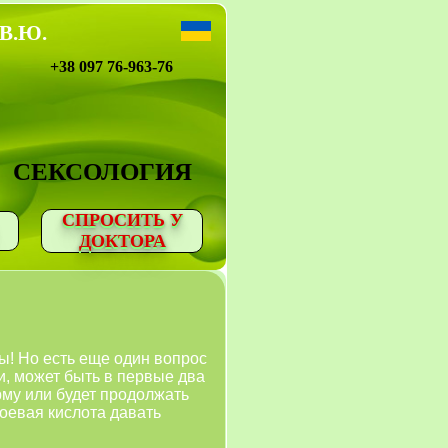
 В.Ю.
+38 097 76-963-76
СЕКСОЛОГИЯ
СПРОСИТЬ У
ДОКТОРА
ы! Но есть еще один вопрос
и, может быть в первые два
рму или будет продолжать
оевая кислота давать