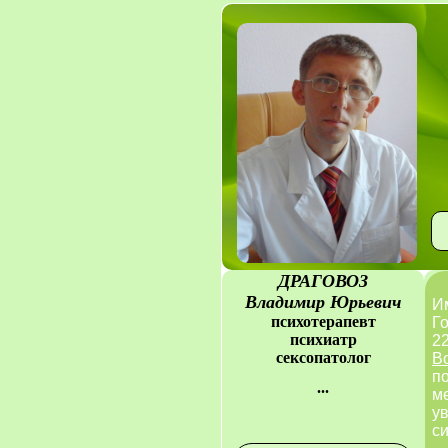
ДРАГОВОЗ
Владимир Юрьевич
Им
психотерапевт
Го
психиатр
22
сексопатолог
В
п
...
ме
у
с