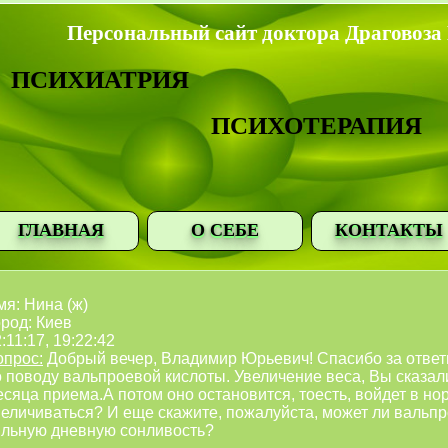
Персональный сайт доктора Драговоза
ПСИХИАТРИЯ
ПСИХОТЕРАПИЯ
ГЛАВНАЯ
О СЕБЕ
КОНТАКТЫ
я: Нина (ж)
род: Киев
:11:17, 19:22:42
опрос:
Добрый вечер, Владимир Юрьевич! Спасибо за ответ
о поводу вальпроевой кислоты. Увеличение веса, Вы сказал
сяца приема.А потом оно остановится, тоесть, войдет в но
величиваться? И еще скажите, пожалуйста, может ли вальпр
ильную дневную сонливость?