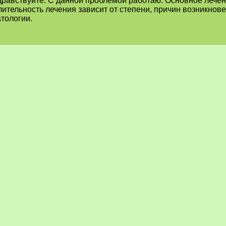
дравствуйте. С данной проблемой работаю. Основное лечен
лительность лечения зависит от степени, причин возникнов
тологии.