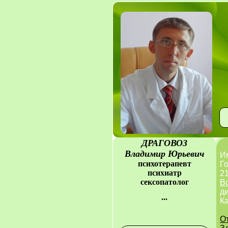
ДРАГОВОЗ
Владимир Юрьевич
И
психотерапевт
Го
психиатр
21
сексопатолог
В
д
...
К
О