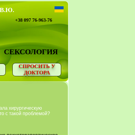
 В.Ю.
+38 097 76-963-76
СЕКСОЛОГИЯ
СПРОСИТЬ У
ДОКТОРА
лала хирургическую
то с такой проблемой?