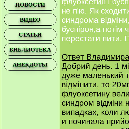
флуоксетин і бусп
НОВОСТИ
не п'ю. Як сходи
синдрома відміни,
ВИДЕО
буспірон,а потім 
СТАТЬИ
перестати пити. 
БИБЛИОТЕКА
Ответ Владимира
АНЕКДОТЫ
Добрий день. 1 м
дуже маленький т
відмінити, то 20м
флуоксетину вели
синдром відміни н
випадках, коли л
и починала прийом