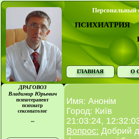
Персональный с
ПСИХИАТРИЯ
ГЛАВНАЯ
О 
ДРАГОВОЗ
Владимир Юрьевич
Имя: Анонім
психотерапевт
психиатр
Город: Київ
сексопатолог
21:03:24, 12:32:0
...
Вопрос:
Добрий де