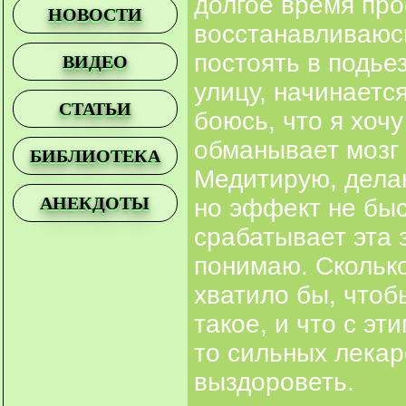
долгое время про
НОВОСТИ
восстанавливаюс
постоять в подьез
ВИДЕО
улицу, начинаетс
СТАТЬИ
боюсь, что я хоч
обманывает мозг 
БИБЛИОТЕКА
Медитирую, делаю
АНЕКДОТЫ
но эффект не быс
срабатывает эта 
понимаю. Сколько
хватило бы, чтоб
такое, и что с эт
то сильных лекар
выздороветь.