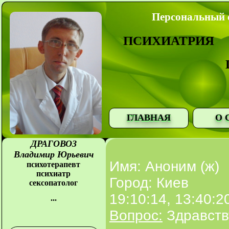
Персональный с
ПСИХИАТРИЯ
ГЛАВНАЯ
О 
ДРАГОВОЗ
Владимир Юрьевич
Имя: Аноним (ж)
психотерапевт
психиатр
Город: Киев
сексопатолог
19:10:14, 13:40:2
...
Вопрос:
Здравств