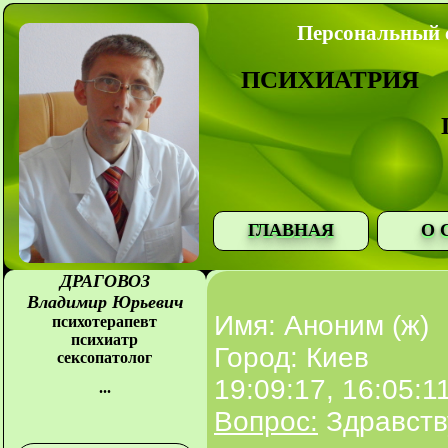
Персональный с
ПСИХИАТРИЯ
ГЛАВНАЯ
О 
ДРАГОВОЗ
Владимир Юрьевич
Имя: Аноним (ж)
психотерапевт
психиатр
Город: Киев
сексопатолог
19:09:17, 16:05:1
...
Вопрос:
Здравств