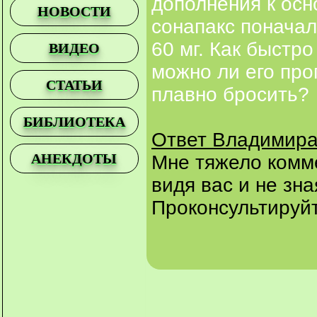
дополнения к ос
НОВОСТИ
сонапакс поначалу
60 мг. Как быстр
ВИДЕО
можно ли его про
СТАТЬИ
плавно бросить?
БИБЛИОТЕКА
Ответ Владимира
АНЕКДОТЫ
Мне тяжело комм
видя вас и не зн
Проконсультируй