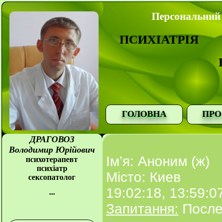
Персональний 
ПСИХІАТРІЯ
ГОЛОВНА
ПРО
ДРАГОВОЗ
Володимир Юрійович
Ім’я: Аноним (ж)
психотерапевт
психіатр
Місто: Киев
сексопатолог
19:02:18, 13:59:0
...
Запитання:
После