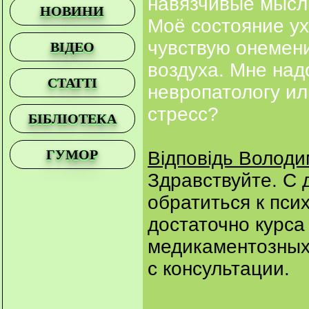
навязчивые мысли
НОВИНИ
Моё состояние ух
чувствую онемени
ВІДЕО
воздуха. Мне над
СТАТТІ
невропатологу ил
стресс?
БІБЛІОТЕКА
ГУМОР
Відповідь Волод
Здравствуйте. С
обратиться к пси
достаточно курса
медикаментозных
с консультации.