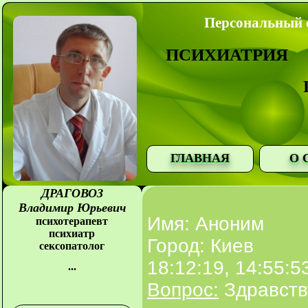
Персональный с
ПСИХИАТРИЯ
ГЛАВНАЯ
О 
ДРАГОВОЗ
Владимир Юрьевич
Имя: Аноним
психотерапевт
психиатр
Город: Киев
сексопатолог
18:12:19, 14:55:5
...
Вопрос:
Здравств