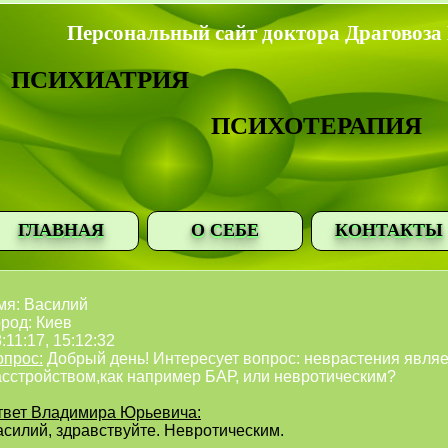
Персональный сайт доктора Драговоза
ПСИХИАТРИЯ
ПСИХОТЕРАПИЯ
ГЛАВНАЯ
О СЕБЕ
КОНТАКТЫ
мя: Василий
род: Киев
:11:17, 15:12:32
опрос:
Добрый день! Интересует вопрос: неврастения явля
асстройством,как например БАР, или невротическим?
твет Владимира Юрьевича:
асилий, здравствуйте. Невротическим.