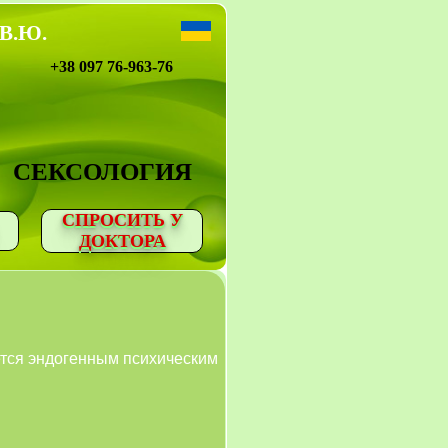
 В.Ю.
+38 097 76-963-76
СЕКСОЛОГИЯ
СПРОСИТЬ У
ДОКТОРА
ется эндогенным психическим