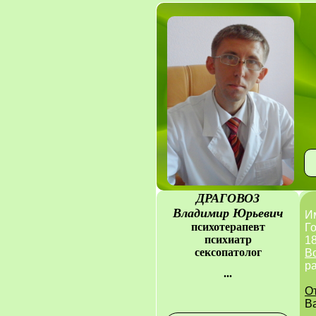
ДРАГОВОЗ
Владимир Юрьевич
И
психотерапевт
Го
психиатр
18
сексопатолог
В
р
...
О
В