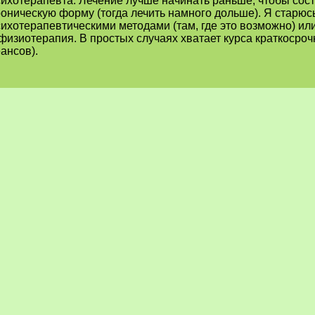
сихотерапевта. Лечение лучше начинать раньше, чтобы сос
роническую форму (тогда лечить намного дольше). Я старюс
сихотерапевтическими методами (там, где это возможно) и
физиотерапия. В простых случаях хватает курса краткосроч
ансов).