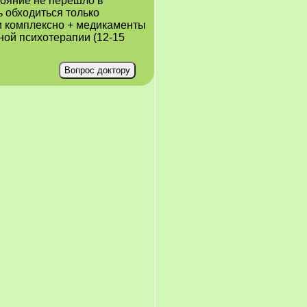
тояние не перешло в
ь обходиться только
ли комплексно + медикаменты
ной психотерапии (12-15