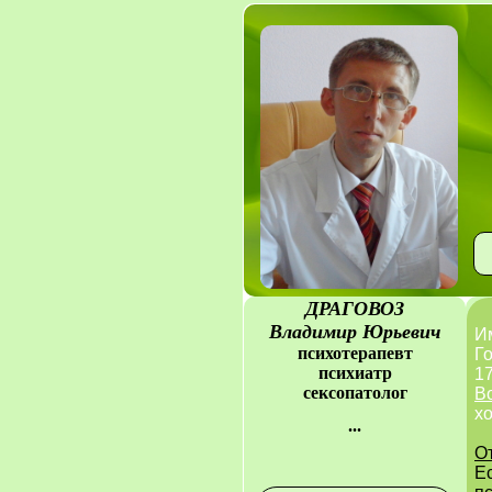
ДРАГОВОЗ
Владимир Юрьевич
И
психотерапевт
Г
психиатр
17
сексопатолог
В
х
...
О
Е