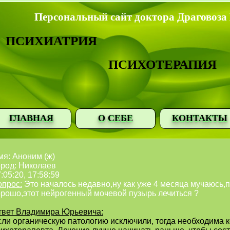
Персональный сайт доктора Драговоза
ПСИХИАТРИЯ
ПСИХОТЕРАПИЯ
ГЛАВНАЯ
О СЕБЕ
КОНТАКТЫ
мя: Аноним (ж)
ород: Николаев
:05:20, 17:58:59
опрос:
Это началось недавно,ну как уже 4 месяца мучаюсь,
орошо,этот нейрогенный мочевой пузырь лечиться ?
твет Владимира Юрьевича:
сли органическую патологию исключили, тогда необходима 