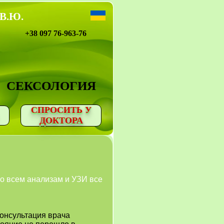
 В.Ю.
+38 097 76-963-76
СЕКСОЛОГИЯ
СПРОСИТЬ У
ДОКТОРА
по всем анализам и УЗИ все
консультация врача