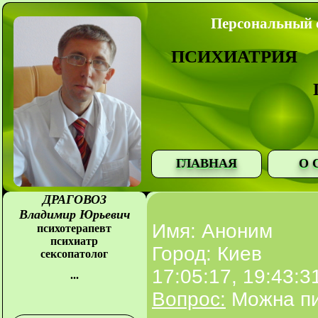
Персональный с
ПСИХИАТРИЯ
ГЛАВНАЯ
О 
ДРАГОВОЗ
Владимир Юрьевич
Имя: Аноним
психотерапевт
психиатр
Город: Киев
сексопатолог
17:05:17, 19:43:3
...
Вопрос:
Можна пи