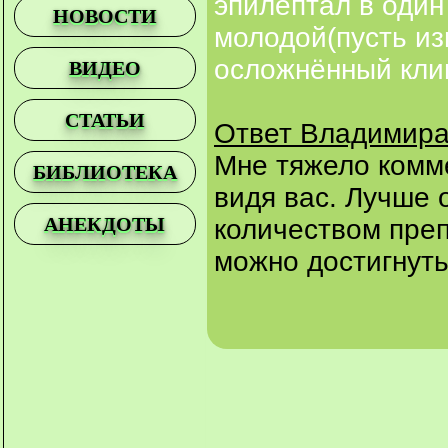
эпилептал в один
НОВОСТИ
молодой(пусть из
осложнённый кли
ВИДЕО
СТАТЬИ
Ответ Владимира
Мне тяжело комм
БИБЛИОТЕКА
видя вас. Лучше
АНЕКДОТЫ
количеством преп
можно достигнуть