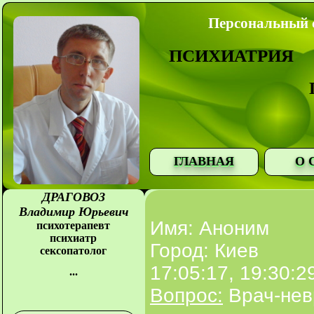
Персональный с
ПСИХИАТРИЯ
ГЛАВНАЯ
О 
ДРАГОВОЗ
Владимир Юрьевич
Имя: Аноним
психотерапевт
психиатр
Город: Киев
сексопатолог
17:05:17, 19:30:2
...
Вопрос:
Врач-невр