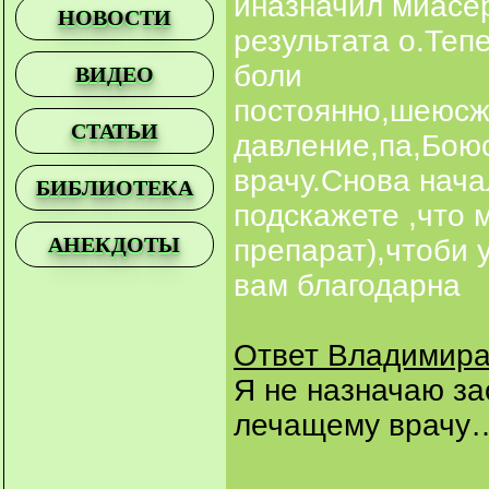
иназначил миасер
НОВОСТИ
результата о.Теп
боли
ВИДЕО
постоянно,шеюсж
СТАТЬИ
давление,па,Боюс
врачу.Снова нача
БИБЛИОТЕКА
подскажете ,что 
АНЕКДОТЫ
препарат),чтоби 
вам благодарна
Ответ Владимира
Я не назначаю за
лечащему врачу