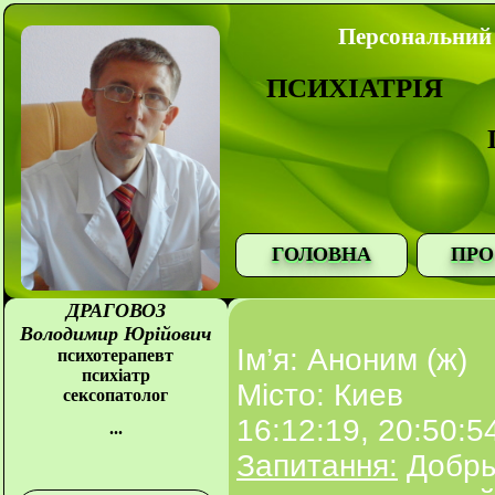
Персональний 
ПСИХІАТРІЯ
ГОЛОВНА
ПРО
ДРАГОВОЗ
Володимир Юрійович
Ім’я: Аноним (ж)
психотерапевт
психіатр
Місто: Киев
сексопатолог
16:12:19, 20:50:5
...
Запитання:
Добры