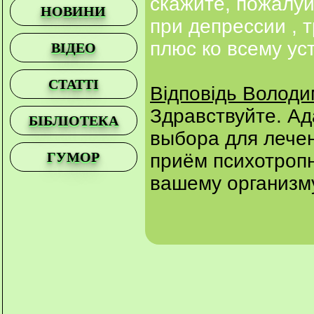
скажите, пожалуй
НОВИНИ
при депрессии , 
плюс ко всему ус
ВІДЕО
СТАТТІ
Відповідь Волод
Здравствуйте. Ад
БІБЛІОТЕКА
выбора для лече
ГУМОР
приём психотроп
вашему организм