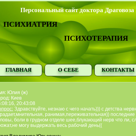
Персональный сайт доктора Драговоза
ПСИХИАТРИЯ
ПСИХОТЕРАПИЯ
ГЛАВНАЯ
О СЕБЕ
КОНТАКТЫ
мя: Юлия (ж)
род: Киев
:08:16, 20:43:08
опрос:
Здравствуйте, незнаю с чего начать))) с детства нер
традает,мнительная, ранимая,переживательная)) последние
ловы, боли в грудном отделе шее,блукающий нерв что ли, сл
ожат,не могу выдержать весь рабочий день((