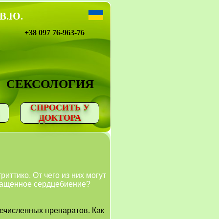
 В.Ю.
+38 097 76-963-76
СЕКСОЛОГИЯ
СПРОСИТЬ У
ДОКТОРА
иттико. От чего из них могут
учащенное сердцебиение?
речисленных препаратов. Как