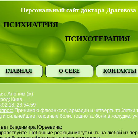
Персональный сайт доктора Драговоза
ПСИХИАТРИЯ
ПСИХОТЕРАПИЯ
ГЛАВНАЯ
О СЕБЕ
КОНТАКТЫ
мя: Аноним (ж)
род: Киев
:02:18, 23:54:59
опрос:
Принимаю флюанксол, армадин и четверть таблетки тр
дти сильнейшие головные боли, тошнота, боли в желудке, 
твет Владимира Юрьевича:
дравствуйте. Побочные реакции могут быть на любой из пе