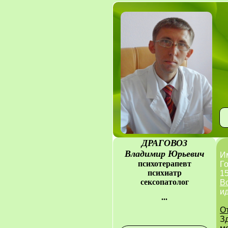
ДРАГОВОЗ
Владимир Юрьевич
И
психотерапевт
Го
психиатр
15
сексопатолог
В
и
...
О
З