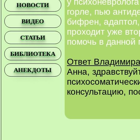
у психоневролог
НОВОСТИ
горле, пью антид
бифрен, адаптол,
ВИДЕО
проходит уже вто
СТАТЬИ
помочь в данной
БИБЛИОТЕКА
Ответ Владимира
АНЕКДОТЫ
Анна, здравствуй
психосоматически
консультацию, по