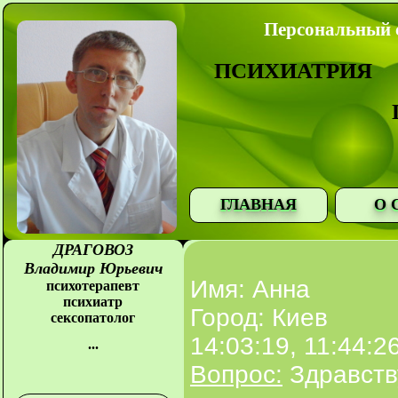
Персональный с
ПСИХИАТРИЯ
ГЛАВНАЯ
О 
ДРАГОВОЗ
Владимир Юрьевич
Имя: Анна
психотерапевт
психиатр
Город: Киев
сексопатолог
14:03:19, 11:44:2
...
Вопрос:
Здравству