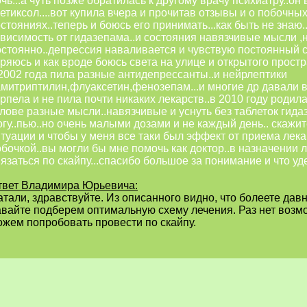
чь...а чуть позже обратилась к другому врачу психиатру..о
етиксол....вот купила вчера и прочитав отзывы и о побочны
стояниях..теперь и боюсь его принимать...как быть не знаю.
ависимость от гидазепама..и состояния навязчивые мысли ,
остоянно..депрессия наваливается и чувствую постоянный с
ряюсь и как вроде боюсь света на улице и открытого прост
 2002 года пила разные антидепрессанты..и нейрлептики
амитриптилин,флуаксетин,фенозепам...и многие др давали в 
рпела и не пила почти никаких лекарств..в 2010 году родила
лове разные мысли..навязчивые и уснуть без таблеток гида
гу..пью..но очень малыми дозами и не каждый день.. скажит
итуации и чтобы у меня все таки был эффект от приема лек
бочкой..вы могли бы мне помочь как доктор..в назначении 
язаться по скайпу...спасибо большое за понимание и что у
твет Владимира Юрьевича:
тали, здравствуйте. Из описанного видно, что болеете дав
авайте подберем оптимальную схему лечения. Раз нет возм
ожем попробовать провести по скайпу.