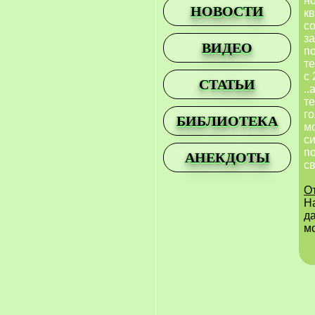
но
НОВОСТИ
кв
со
з
ВИДЕО
п
те
с
СТАТЬИ
..
те
го
БИБЛИОТЕКА
мо
с
по
АНЕКДОТЫ
св
О
На
д
м