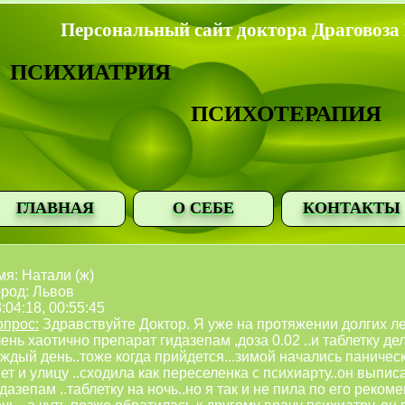
Персональный сайт доктора Драговоза
ПСИХИАТРИЯ
ПСИХОТЕРАПИЯ
ГЛАВНАЯ
О СЕБЕ
КОНТАКТЫ
я: Натали (ж)
ород: Львов
:04:18, 00:55:45
опрос:
Здравствуйте Доктор. Я уже на протяжении долгих ле
ень хаотично препарат гидазепам ,доза 0.02 ..и таблетку дел
ждый день..тоже когда прийдется...зимой начались паничес
ет и улицу ..сходила как переселенка с психиарту..он выпис
дазепам ..таблетку на ночь..но я так и не пила по его реком