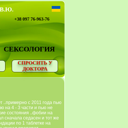
 В.Ю.
+38 097 76-963-76
СЕКСОЛОГИЯ
СПРОСИТЬ У
ДОКТОРА
т ..примерно с 2011 года пью
ю на 4 - 3 части и пью не
кие состояния ..фобии на
ал сначала седасен и тот же
ендации по 1 таблетке на