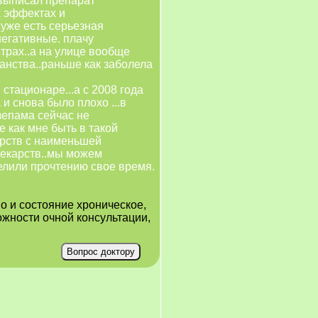
н выписал препарат
х эффектах и
.уже есть серьезная
негативные. плачу
трах..а на улице вообще
ранства..раньше как заболела
стационаре...а с 2008 года
 и снова было плохо ...в
зепама сейчас не
е как мне быть в такой
арств с наименьшей
лекарств..мы можем
делили прочтению свое время.
но и состояние хроническое,
ожности очной консультации,