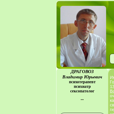
ДРАГОВОЗ
Владимир Юрьевич
Им
психотерапевт
Г
психиатр
13
сексопатолог
В
оч
...
ка
св
ги