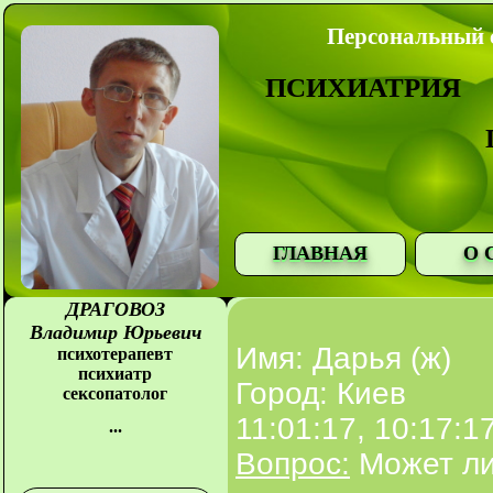
Персональный с
ПСИХИАТРИЯ
ГЛАВНАЯ
О 
ДРАГОВОЗ
Владимир Юрьевич
Имя: Дарья (ж)
психотерапевт
психиатр
Город: Киев
сексопатолог
11:01:17, 10:17:1
...
Вопрос:
Может ли