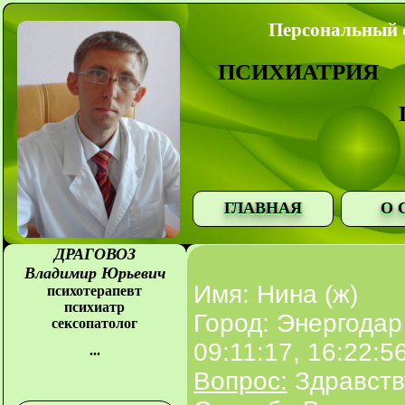
Персональный с
ПСИХИАТРИЯ
ГЛАВНАЯ
О 
ДРАГОВОЗ
Владимир Юрьевич
Имя: Нина (ж)
психотерапевт
психиатр
Город: Энергодар
сексопатолог
09:11:17, 16:22:5
...
Вопрос:
Здравств