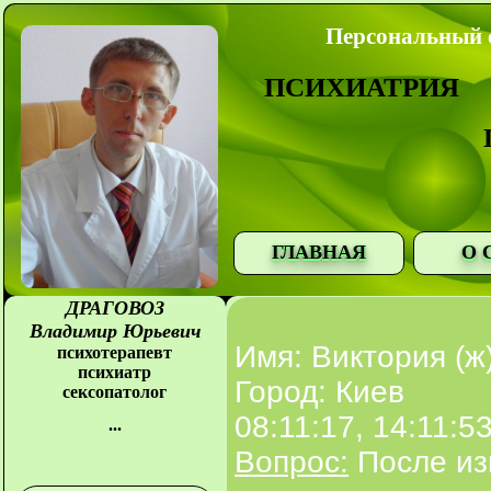
Персональный с
ПСИХИАТРИЯ
ГЛАВНАЯ
О 
ДРАГОВОЗ
Владимир Юрьевич
Имя: Виктория (ж
психотерапевт
психиатр
Город: Киев
сексопатолог
08:11:17, 14:11:5
...
Вопрос:
После из