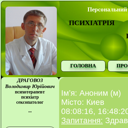
Персональний 
ПСИХІАТРІЯ
ГОЛОВНА
ПРО
ДРАГОВОЗ
Володимир Юрійович
Ім’я: Аноним (м)
психотерапевт
психіатр
Місто: Киев
сексопатолог
08:08:16, 16:48:2
...
Запитання:
Здрав