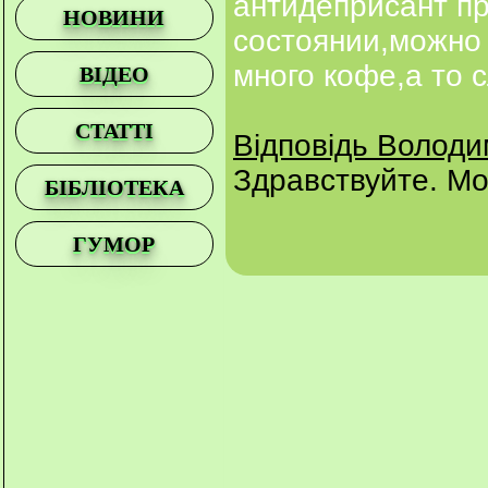
антидеприсант п
НОВИНИ
состоянии,можно 
много кофе,а то 
ВІДЕО
СТАТТІ
Відповідь Волод
Здравствуйте. Мо
БІБЛІОТЕКА
ГУМОР