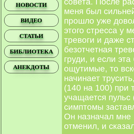
совета. После ра
НОВОСТИ
меня был сильне
прошло уже довол
ВИДЕО
этого стресса у 
СТАТЬИ
тревоги и даже с
безотчетная трев
БИБЛИОТЕКА
груди, и если эт
АНЕКДОТЫ
ощутимые, то вск
начинает трусить
(140 на 100) при 
учащается пульс (
симптомы заставл
Он назначал мне 
отменил, и сказал