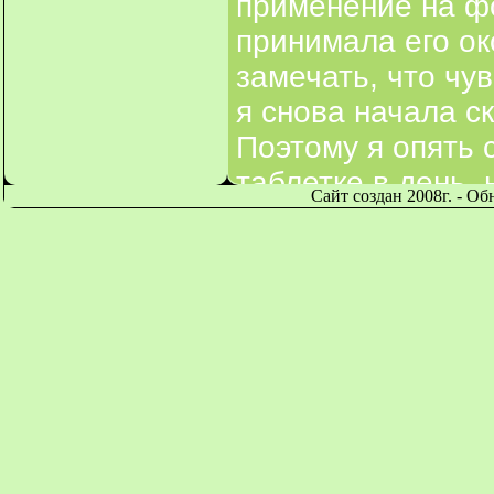
применение на фо
принимала его ок
замечать, что чу
я снова начала ск
Поэтому я опять 
таблетке в день,
Сайт создан 2008г. - О
пока не вижу, нав
таблетки. У меня 
принимать эти таб
они действительн
длительном приме
только временный
откажусь все про
без психотерапев