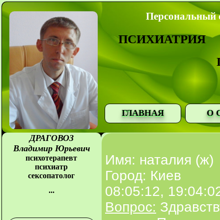
Персональный с
ПСИХИАТРИЯ
ГЛАВНАЯ
О 
ДРАГОВОЗ
Владимир Юрьевич
Имя: наталия (ж)
психотерапевт
психиатр
Город: Киев
сексопатолог
08:05:12, 19:04:0
...
Вопрос:
Здравств