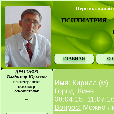
Персональный с
ПСИХИАТРИЯ
ГЛАВНАЯ
О 
ДРАГОВОЗ
Владимир Юрьевич
Имя: Кирилл (м)
психотерапевт
психиатр
Город: Киев
сексопатолог
08:04:15, 11:07:1
...
Вопрос:
Можно ли