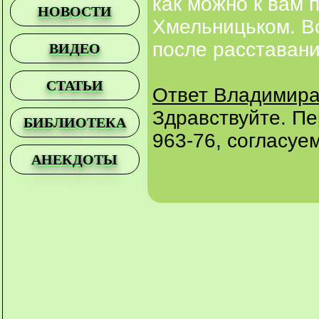
как можно к вам 
НОВОСТИ
Хмельницьком. В
после расставани
ВИДЕО
СТАТЬИ
Ответ Владимира
Здравствуйте. Пе
БИБЛИОТЕКА
963-76, согласуе
АНЕКДОТЫ