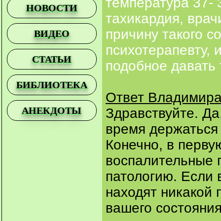
температура 37- 
НОВОСТИ
тахикардия, врач
причину такого со
ВИДЕО
психотерапевту, и
СТАТЬИ
подобное давать 
БИБЛИОТЕКА
Ответ Владимира
АНЕКДОТЫ
Здравствуйте. Да
время держаться
Конечно, в перву
воспалительные 
патологию. Если 
находят никакой 
вашего состояния