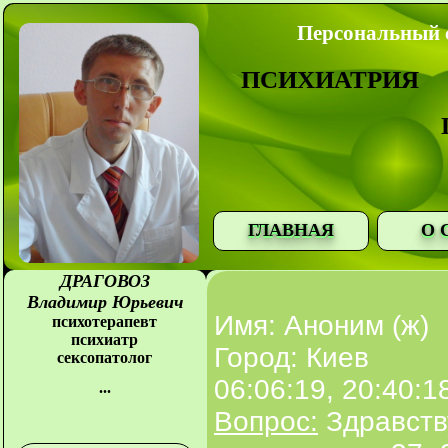
Персональный с
ПСИХИАТРИЯ
ГЛАВНАЯ
О 
ДРАГОВОЗ
Владимир Юрьевич
Имя: Аноним (ж)
психотерапевт
психиатр
Город: Киев
сексопатолог
06:06:19, 20:40:1
...
Вопрос:
Здравств