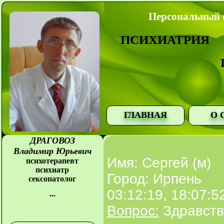
Персональный с
ПСИХИАТРИЯ
ГЛАВНАЯ
О 
ДРАГОВОЗ
Владимир Юрьевич
Имя: Сергей (м)
психотерапевт
психиатр
Город: Ирпень
сексопатолог
03:12:19, 18:07:5
...
Вопрос:
Здравству