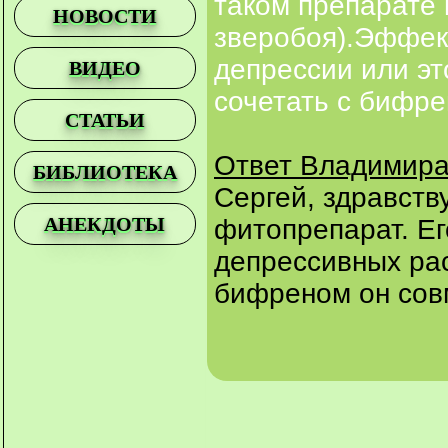
таком препарате 
НОВОСТИ
зверобоя).Эффек
депрессии или эт
ВИДЕО
сочетать с бифр
СТАТЬИ
Ответ Владимира
БИБЛИОТЕКА
Сергей, здравств
АНЕКДОТЫ
фитопрепарат. Ег
депрессивных рас
бифреном он сов