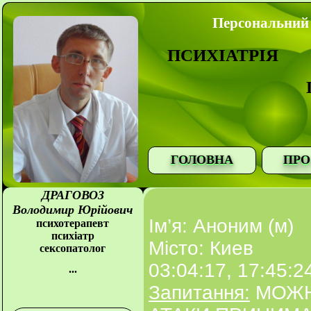
Персональний 
ПСИХІАТРІЯ
ГОЛОВНА
ПРО
ДРАГОВОЗ
Володимир Юрійович
Ім’я: Аноним (м)
психотерапевт
психіатр
Місто: Киев
сексопатолог
03:04:17, 17:45:2
...
Запитання:
МОЖН