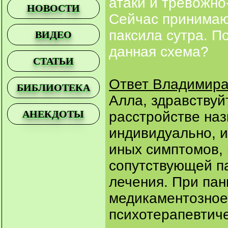
атаки и тревожно
НОВОСТИ
Сейчас принимаю 
паксила сутра. П
ВИДЕО
данная схема?
СТАТЬИ
Ответ Владимира
БИБЛИОТЕКА
Алла, здравствуй
АНЕКДОТЫ
расстройстве наз
индивидуально, и
иных симптомов,
сопутствующей п
лечения. При пан
медикаментозное
психотерапевтиче