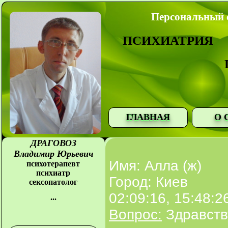
Персональный с
ПСИХИАТРИЯ
ГЛАВНАЯ
О 
ДРАГОВОЗ
Владимир Юрьевич
Имя: Алла (ж)
психотерапевт
психиатр
Город: Киев
сексопатолог
02:09:16, 15:48:2
...
Вопрос:
Здравств