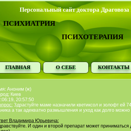
Персональный сайт доктора Драговоза
ПСИХИАТРИЯ
ПСИХОТЕРАПИЯ
ГЛАВНАЯ
О СЕБЕ
КОНТАКТЫ
мя: Аноним (ж)
род: Киев
:06:19, 20:57:50
опрос:
Здрастуйте маме назначили кветиксол и золофт ей 74
аника а так адекватно размышления и уход как долго можно
твет Владимира Юрьевича:
дравствуйте. И один и второй препарат может приниматься 