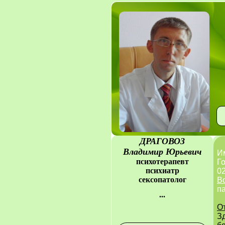
ДРАГОВОЗ
Владимир Юрьевич
И
психотерапевт
Го
психиатр
02
сексопатолог
В
п
...
О
З