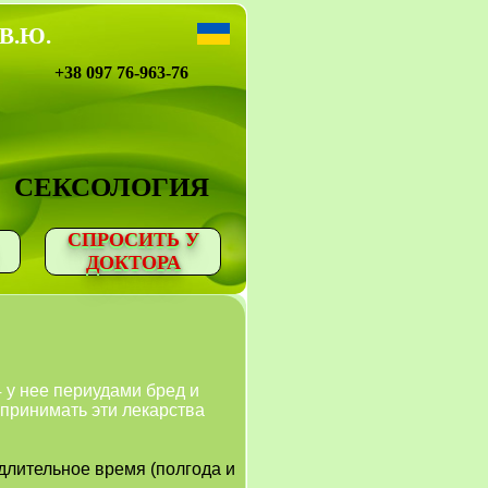
 В.Ю.
+38 097 76-963-76
СЕКСОЛОГИЯ
СПРОСИТЬ У
ДОКТОРА
 у нее периудами бред и
 принимать эти лекарства
длительное время (полгода и